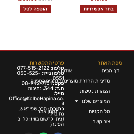
בחר אפשרויות
הוספה לסל
מפת האתר
פרטי התקשרות
טלפון:
077-515-2122
דף הבית
אודות
טלפון נייד:
050-525-
0551
מדיניות החזרת מוצרים והחזרים כספיים
פקס:
08-942-7101
ת.ד:
344, נתיבות
הצהרת נגישות
מייל:
Office@KolboHapina.co.
המוצרים שלנו
il
כתובת:
הרב שפירא 3,
סל הקניות
תקנון אתר
נתיבות
(ניתן לרשום בו
ויז: כל-בו
צור קשר
הפינה)