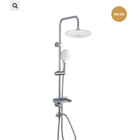
🔍
מבצע!