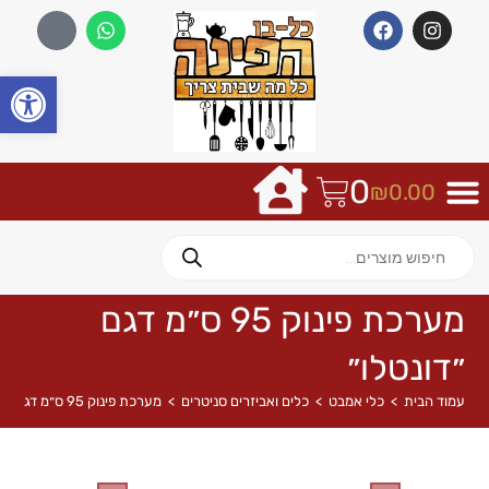
פתח
0
₪
0.00
מערכת פינוק 95 ס״מ דגם
״דונטלו״
עמוד הבית
>
כלי אמבט
>
כלים ואביזרים סניטרים
>
מערכת פינוק 95 ס״מ דגם ״דונטלו״