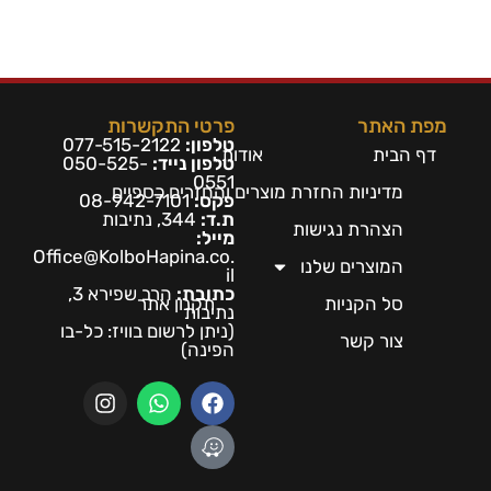
מפת האתר
פרטי התקשרות
טלפון:
077-515-2122
דף הבית
אודות
טלפון נייד:
050-525-
0551
מדיניות החזרת מוצרים והחזרים כספיים
פקס:
08-942-7101
ת.ד:
344, נתיבות
הצהרת נגישות
מייל:
Office@KolboHapina.co.
המוצרים שלנו
il
כתובת:
הרב שפירא 3,
סל הקניות
תקנון אתר
נתיבות
(ניתן לרשום בו
ויז: כל-בו
צור קשר
הפינה)