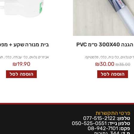
300 ס״מ PVC
בית מנורה שקע + מפ
ים נלווים
,
כלי בית
,
כללי
,
פלסטיקה
אביזרים נלווים
,
כלי עבודה
,
כללי
,
תא
₪
19.90
₪
30.00
₪
35.00
הוספה לסל
הוספה לסל
פרטי התקשרות
טלפון:
077-515-2122
טלפון נייד:
050-525-0551
פקס:
08-942-7101
ת.ד:
344, נתיבות