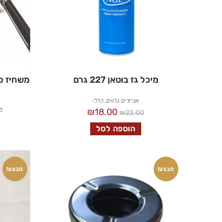
מיכל גז בוטאן 227 גרם
משחיז סכ
אביזרים נלווים
,
כללי
מ
₪
18.00
₪
22.00
הוספה לסל
מבצע!
מבצע!