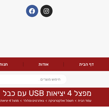
דף הבית
אודות
חנות
מפצל 4 יציאות USB עם כבל
עמוד הבית
>
חשמל ואלקטרוניקה
>
גאדג׳טים וסלולר
>
מפצל 4 יציאות USB עם כבל