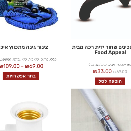
ינים שחור ידית רכה מבית
צינור גינה מתכווץ איכו
Food Appeal
כללי
,
ברזים
,
כלי בית
,
כלי עבודה
,
קמפינג, 
וצרי מטבח
,
אביזרים נלווים
,
כללי
₪
109.00
–
₪
69.00
₪
33.00
₪
69.00
בחר אפשרויות
הוספה לסל