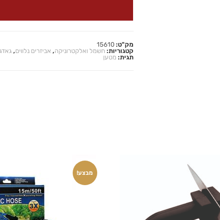
מק"ט:
15610
קטגוריות:
חשמל ואלקטרוניקה
,
אביזרים נלווים
,
גאדג׳
תגית:
מטען
מבצע!