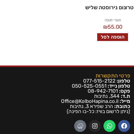
רונום נירוסטה שליש
מוצרי מטבח
₪
55.00
הוספה לסל
פרטי התקשרות
טלפון:
077-515-2122
טלפון נייד:
050-525-0551
פקס:
08-942-7101
ת.ד:
344, נתיבות
מייל:
Office@KolboHapina.co.il
כתובת:
הרב שפירא 3, נתיבות
(ניתן לרשום בו
ויז: כל-בו הפינה)