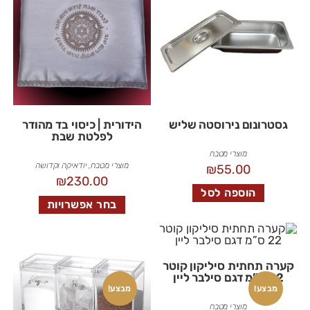
גסטרונום נירוסטה שליש
הידורית | כיסוי בד מהודר
לפלטת שבת
מוצרי מטבח
מוצרי מטבח
,
יודאיקה וקדושה
₪
55.00
₪
230.00
הוספה לסל
בחר אפשרויות
קערה תחתית סיליקון קוטר
22 ס”מ דגם סילבר ליין
מבצע!
מבצע!
מוצרי מטבח