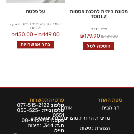
מכונה ביתית להכנת פסטות
על פלטה
TOOLZ
מוצרי מטבח
,
אביזרים נלווים
,
יודאיקה
וקדושה
מוצרי מטבח
₪
150.00
–
₪
149.00
₪
179.90
₪
189.00
בחר אפשרויות
הוספה לסל
מפת האתר
פרטי התקשרות
טלפון:
077-515-2122
דף הבית
אודות
טלפון נייד:
050-525-
0551
מדיניות החזרת מוצרים והחזרים כספיים
פקס:
08-942-7101
ת.ד:
344, נתיבות
הצהרת נגישות
מייל: