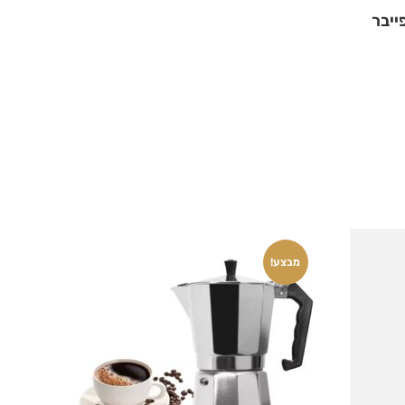
ייבר
מבצע!