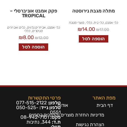
מתלה מגבת נירוסטה
פקק אמבט אוניברסלי –
TROPICAL
כלי אמבט
,
כלי בית
,
כללי
,
מוצרי מטבח
כלי אמבט
,
אביזרים נלווים
,
כלים ואביזרים
₪
14.00
₪
17.00
סניטרים
,
כללי
₪
8.00
₪
12.00
הוספה לסל
הוספה לסל
מפת האתר
פרטי התקשרות
טלפון:
077-515-2122
דף הבית
אודות
טלפון נייד:
050-525-
0551
מדיניות החזרת מוצרים והחזרים כספיים
פקס:
08-942-7101
ת.ד:
344, נתיבות
הצהרת נגישות
מייל: