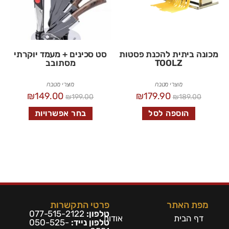
מכונה ביתית להכנת פסטות
סט סכינים + מעמד יוקרתי
TOOLZ
מסתובב
מוצרי מטבח
מוצרי מטבח
₪
149.00
₪
179.90
₪
199.00
₪
189.00
הוספה לסל
בחר אפשרויות
מפת האתר
פרטי התקשרות
טלפון:
077-515-2122
דף הבית
אודות
טלפון נייד:
050-525-