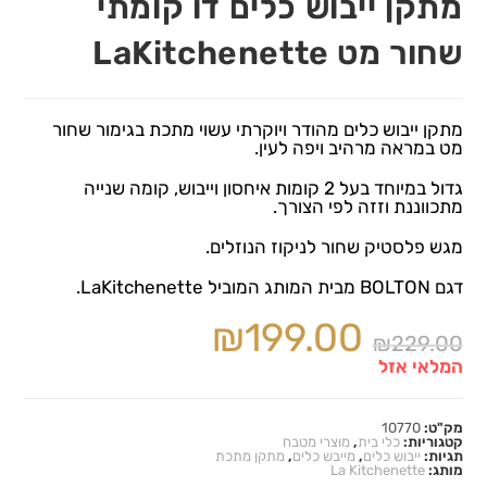
מתקן ייבוש כלים דו קומתי
שחור מט LaKitchenette
מתקן ייבוש כלים מהודר ויוקרתי עשוי מתכת בגימור שחור
מט במראה מרהיב ויפה לעין.
גדול במיוחד בעל 2 קומות איחסון וייבוש, קומה שנייה
מתכווננת וזזה לפי הצורך.
מגש פלסטיק שחור לניקוז הנוזלים.
דגם BOLTON מבית המותג המוביל LaKitchenette.
₪
199.00
₪
229.00
המלאי אזל
מק"ט:
10770
קטגוריות:
כלי בית
,
מוצרי מטבח
תגיות:
ייבוש כלים
,
מייבש כלים
,
מתקן מתכת
מותג:
La Kitchenette