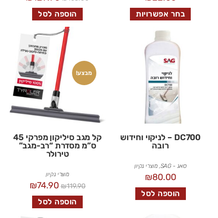
בחר אפשרויות
הוספה לסל
מבצע!
DC700 – לניקוי וחידוש
קל מגב סיליקון מפרקי 45
רובה
ס”מ מסדרת “רב-מגב”
טירולר
סאג - SAG
,
מוצרי נקיון
מוצרי נקיון
₪
80.00
₪
74.90
₪
119.90
הוספה לסל
הוספה לסל