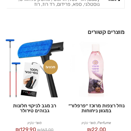
נוסטלגי, ספא, פרידום, רד רוז, רוז
מוצרים קשורים
מבצע!
נוזל רצפות מרוכז ״פרפלור״
רב מגב לניקוי חלונות
במגוון ניחוחות
גבוהים טירולר
Perfume
,
מוצרי נקיון
מוצרי נקיון
₪
129.90
₪
22.00
₪
163.00