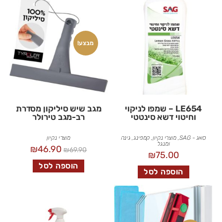
מבצע!
LE654 – שמפו לניקוי
מגב שיש סיליקון מסדרת
וחיטוי דשא סינטטי
רב-מגב טירולר
סאג - SAG
,
מוצרי נקיון
,
קמפינג, גינה
מוצרי נקיון
ומנגל
₪
46.90
₪
69.90
₪
75.00
הוספה לסל
הוספה לסל