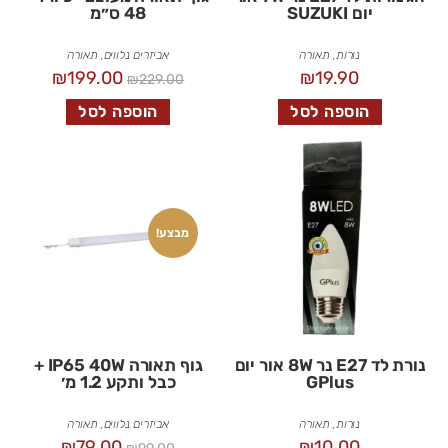
יום SUZUKI
48 ס״מ
נורות
,
תאורה
אביזרים נלווים
,
תאורה
₪
199.00
₪
19.90
₪
229.00
הוספה לסל
הוספה לסל
מבצע!
נורת לד E27 נר 8W אור יום
גוף תאורה IP65 40W +
GPlus
כבל ותקע 1.2 מ׳
נורות
,
תאורה
אביזרים נלווים
,
תאורה
₪
79.00
₪
10.00