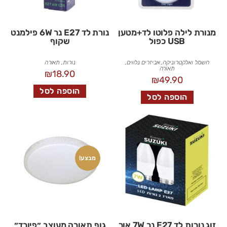
מנורת לילה פלוטו לד+מטען
נורת לד E27 נר 6W פילמנט
USB כפול
שקוף
חשמל ואלקטרוניקה
,
אביזרים נלווים
,
נורות
,
תאורה
תאורה
₪
18.90
₪
49.90
הוספה לסל
הוספה לסל
מבצע!
זוג נורות לד E27 נר 7W אור
גוף תאורה מעוצב ״פיורד״