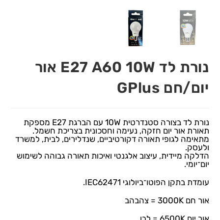
נורת לד E27 A60 10W אור
יום/חם GPlus
נורת לד בצורה סטנדרטית 10W עם הברגת E27 מספקת
תאורת אור יום חזקה, נעימה וחסכונית בצריכת חשמל.
מתאימה לגופי תאורה דקורטיביים, שנדלירים, לבית, למשרד
ולעסק.
הדלקה מיידית, עיצוב אלגנטי ואיכות תאורה גבוהה לשימוש
יום־יומי.
עומדת בתקן הפוטו־ביולוגי IEC62471.
אור חם 3000K = צהבהב
אור יום 6500K = לבן