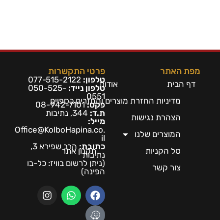
מפת האתר
פרטי התקשרות
טלפון:
077-515-2122
דף הבית
אודות
טלפון נייד:
050-525-
0551
מדיניות החזרת מוצרים והחזרים כספיים
פקס:
08-942-7101
ת.ד:
344, נתיבות
הצהרת נגישות
מייל:
Office@KolboHapina.co.
המוצרים שלנו
il
כתובת:
הרב שפירא 3,
סל הקניות
תקנון אתר
נתיבות
(ניתן לרשום בו
ויז: כל-בו
צור קשר
הפינה)