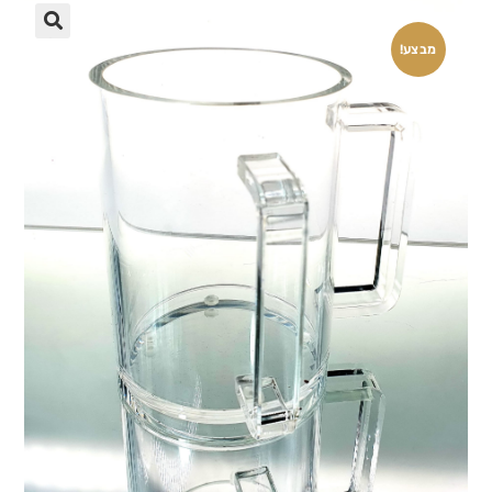
🔍
מבצע!