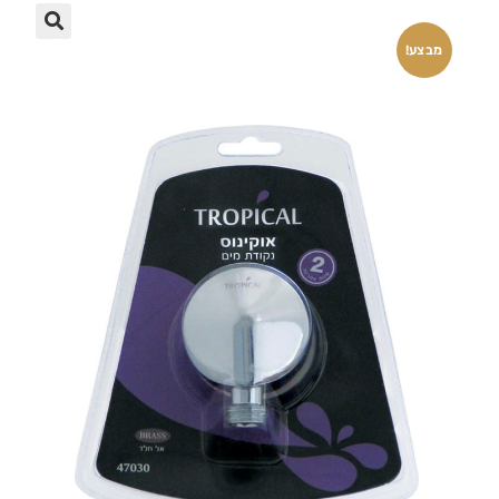
🔍
מבצע!