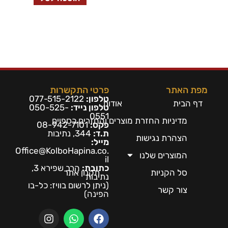
מפת האתר
פרטי התקשרות
טלפון:
077-515-2122
דף הבית
אודות
טלפון נייד:
050-525-
0551
מדיניות החזרת מוצרים והחזרים כספיים
פקס:
08-942-7101
ת.ד:
344, נתיבות
הצהרת נגישות
מייל:
Office@KolboHapina.co.
המוצרים שלנו
il
כתובת:
הרב שפירא 3,
סל הקניות
תקנון אתר
נתיבות
(ניתן לרשום בו
ויז: כל-בו
צור קשר
הפינה)