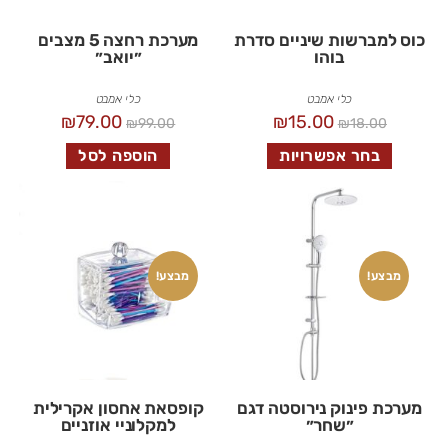
כוס למברשות שיניים סדרת
מערכת רחצה 5 מצבים
בוהו
״יואב״
כלי אמבט
כלי אמבט
₪
79.00
₪
15.00
₪
99.00
₪
18.00
בחר אפשרויות
הוספה לסל
מבצע!
מבצע!
מערכת פינוק נירוסטה דגם
קופסאת אחסון אקרילית
״שחר״
למקלוניי אוזניים