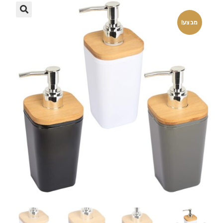
🔍
מבצע!