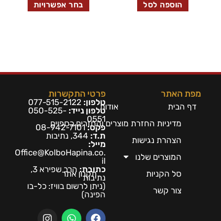
הוספה לסל
בחר אפשרויות
מפת האתר
פרטי התקשרות
טלפון:
077-515-2122
דף הבית
אודות
טלפון נייד:
050-525-
0551
מדיניות החזרת מוצרים והחזרים כספיים
פקס:
08-942-7101
ת.ד:
344, נתיבות
הצהרת נגישות
מייל:
Office@KolboHapina.co.
המוצרים שלנו
il
כתובת:
הרב שפירא 3,
סל הקניות
תקנון אתר
נתיבות
(ניתן לרשום בו
ויז: כל-בו
צור קשר
הפינה)