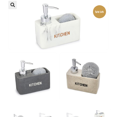
🔍
מבצע!