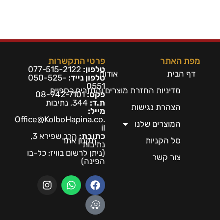
מפת האתר
פרטי התקשרות
טלפון:
077-515-2122
דף הבית
אודות
טלפון נייד:
050-525-
0551
מדיניות החזרת מוצרים והחזרים כספיים
פקס:
08-942-7101
ת.ד:
344, נתיבות
הצהרת נגישות
מייל:
Office@KolboHapina.co.
המוצרים שלנו
il
כתובת:
הרב שפירא 3,
סל הקניות
תקנון אתר
נתיבות
(ניתן לרשום בו
ויז: כל-בו
צור קשר
הפינה)