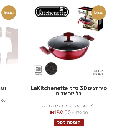
מבצע!
מבצע!
סיר דגים 30 ס״מ LaKitchenette
זוג
בלייזר אדום
כלי 
כלי בישול
,
מוצרי מטבח
,
סירים ומחבתות
₪
159.00
₪
179.00
הוספה לסל