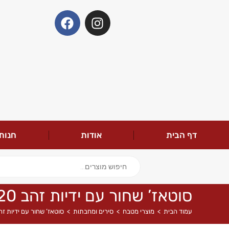
דף הבית
אודות
חנות
סוטאז’ שחור עם ידיות זהב 20 ס”מ EVERYDAY PLUS MINI GOLD מבית FoodAppeal
עמוד הבית
>
מוצרי מטבח
>
סירים ומחבתות
>
סוטאז’ שחור עם ידיות זהב 20 ס”מ EVERYDAY PLUS MINI GOLD מבית peal