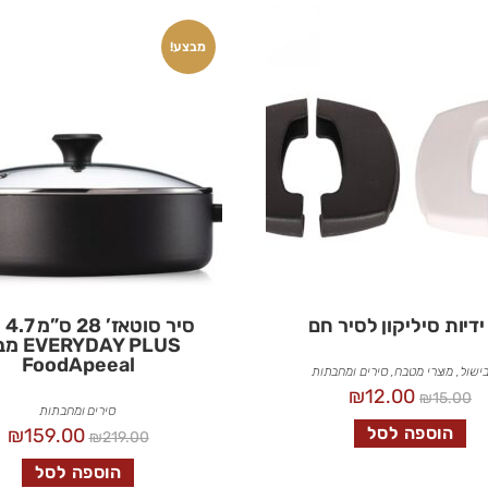
מבצע!
 ידיות סיליקון לסיר חם
סיר 
YDAY PLUS
FoodApeeal
בישול
,
מוצרי מטבח
,
סירים ומחבתות
₪
12.00
₪
15.00
סירים ומחבתות
הוספה לסל
₪
159.00
₪
219.00
הוספה לסל