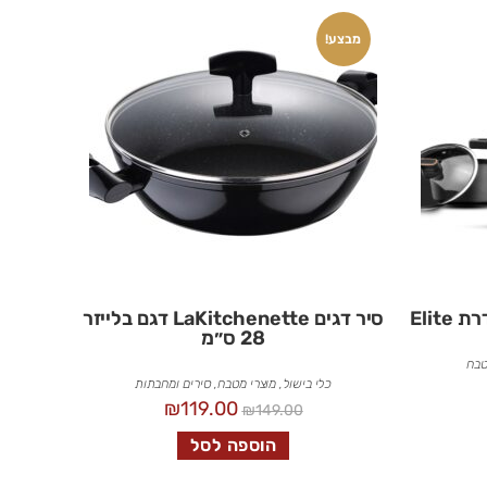
מבצע!
סיר דגים LaKitchenette דגם בלייזר
28 ס״מ
טבח
כלי בישול
,
מוצרי מטבח
,
סירים ומחבתות
₪
119.00
₪
149.00
הוספה לסל