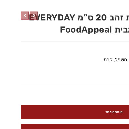
סוטאז’ שחור עם ידיות זהב 20 ס”מ EVERYDAY
, חשמל, קרמי.
הוספה לסל