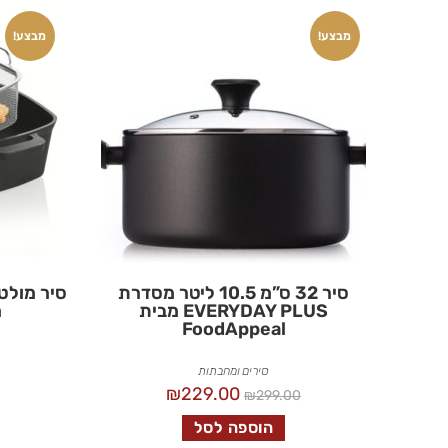
מבצע!
מבצע!
סיר 32 ס”מ 10.5 ליטר מסדרת
EVERYDAY PLUS מבית
מ
FoodAppeal
סירים ומחבתות
₪
229.00
₪
299.00
הוספה לסל