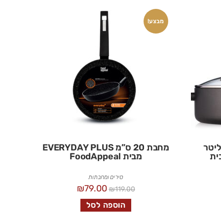
מבצע!
סוטאז’ 28 ס”מ 4.7 ליטר
מחבת 20 ס”מ EVERYDAY PLUS
EVER מבית
מבית FoodAppeal
סירים ומחבתות
₪
79.00
₪
119.00
הוספה לסל