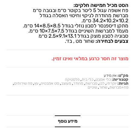
הסט מכיל חמישה חלקים:
פח אשפה עגול 5 ליטר בקוטר ס״מ ובגובה ס״מ
מברשת מהודרת לניקוי וחיטוי האסלה בגודל
10.2×10.2×34.2 ס״מ.
מתקן דיספנסר לסבון נוזלי בגודל 8.5×8.5×14 ס״מ.
מעמד למברשות השיניים בגודל 7.5×7.5×10 ס״מ.
סבוניה לסבון מוצק בגודל 13.1×9.1×2.5 ס״מ
צבעים לבחירה:
שחור מט , בז׳.
מוצר זה חסר כרגע במלאי ואינו זמין.
מק"ט:
אין מידע
קטגוריות:
כלי אמבט
,
כלי בית
,
פלסטיקה
תגיות:
יוקרתי
,
לבן
,
מברשת
,
מהודר
,
מעוצב
,
סט אמבטיה
,
עץ
,
פח שירותים
,
פח+מברשת
,
שחור
,
שיניים
מידע נוסף