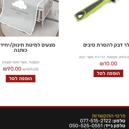
לר דבק להסרת סיבים
כותנה
 נלווים
,
טקסטיל
,
כלי בית
,
מוצרי נקיון
טקסטיל
,
מוצרי מיטה ומצעים
₪
10.00
₪
90.00
₪
109.00
הוספה לסל
הוספה לסל
פרטי התקשרות
טלפון:
077-515-2122
טלפון נייד:
050-525-0551