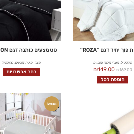
פוך יחיד דגם “ROZA”
סט מצעים כותנה דגם LONDON
טקסטיל
,
מוצרי מיטה ומצעים
מוצרי מיטה ומצעים
,
טקסטיל
₪
149.00
₪
169.00
בחר אפשרויות
הוספה לסל
מבצע!