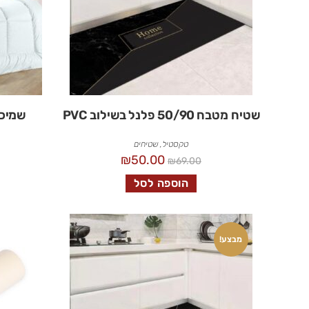
שטיח מטבח 50/90 פלנל בשילוב PVC
שמיכת 
טקסטיל
,
שטיחים
₪
50.00
₪
69.00
הוספה לסל
מבצע!