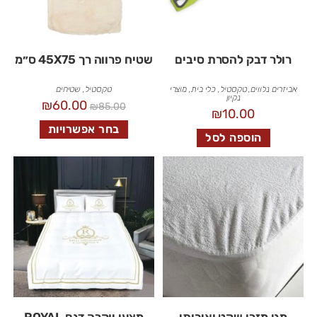
רולר דבק להסרת סיבים
שטיח פרווה רך 45X75 ס״מ
אביזרים נלווים
,
טקסטיל
,
כלי בית
,
מוצרי
טקסטיל
,
שטיחים
נקיון
₪
60.00
₪
85.00
₪
10.00
בחר אפשרויות
הוספה לסל
מגן מזרן שקט ואיכותי
מצעי יוקרה דגם ROYAL