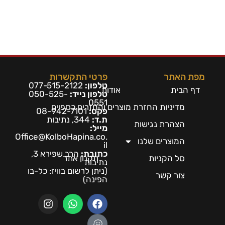
מפת האתר
פרטי התקשרות
טלפון:
077-515-2122
דף הבית
אודות
טלפון נייד:
050-525-
0551
מדיניות החזרת מוצרים והחזרים כספיים
פקס:
08-942-7101
ת.ד:
344, נתיבות
הצהרת נגישות
מייל:
Office@KolboHapina.co.
המוצרים שלנו
il
כתובת:
הרב שפירא 3,
סל הקניות
תקנון אתר
נתיבות
(ניתן לרשום בו
ויז: כל-בו
צור קשר
הפינה)