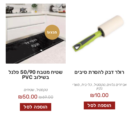
מבצע!
רולר דבק להסרת סיבים
שטיח מטבח 50/90 פלנל
בשילוב PVC
אביזרים נלווים
,
טקסטיל
,
כלי בית
,
מוצרי
נקיון
טקסטיל
,
שטיחים
₪
10.00
₪
50.00
₪
69.00
הוספה לסל
הוספה לסל