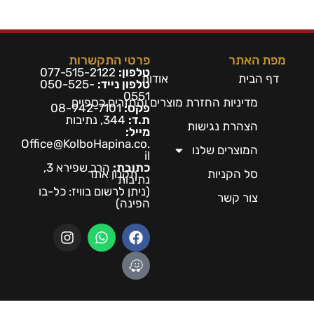
מפת האתר
פרטי התקשרות
טלפון:
077-515-2122
דף הבית
אודות
טלפון נייד:
050-525-
0551
מדיניות החזרת מוצרים והחזרים כספיים
פקס:
08-942-7101
ת.ד:
344, נתיבות
הצהרת נגישות
מייל:
Office@KolboHapina.co.
המוצרים שלנו
il
כתובת:
הרב שפירא 3,
סל הקניות
תקנון אתר
נתיבות
(ניתן לרשום בו
ויז: כל-בו
צור קשר
הפינה)