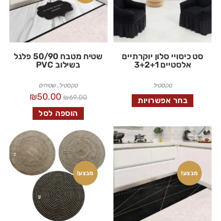
סט כיסויי סלון יוקרתיים
שטיח מטבח 50/90 פלנל
אלסטיים 3+2+1
בשילוב PVC
טקסטיל
טקסטיל
,
שטיחים
₪
50.00
₪
69.00
בחר אפשרויות
הוספה לסל
מבצע!
מבצע!