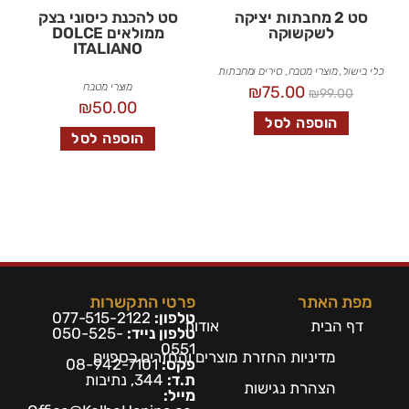
סט 2 מחבתות יציקה
סט להכנת כיסוני בצק
לשקשוקה
ממולאים DOLCE
ITALIANO
כלי בישול
,
מוצרי מטבח
,
סירים ומחבתות
מוצרי מטבח
₪
75.00
₪
99.00
₪
50.00
הוספה לסל
הוספה לסל
מפת האתר
פרטי התקשרות
טלפון:
077-515-2122
דף הבית
אודות
טלפון נייד:
050-525-
0551
מדיניות החזרת מוצרים והחזרים כספיים
פקס:
08-942-7101
ת.ד:
344, נתיבות
הצהרת נגישות
מייל: