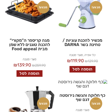
מבצע!
מבצע!
מכשיר להכנת עוגיות /
מגה קריספר ה”מקורי”
טחינת בשר DARNA
להכנת טוגנים ללא שמן
מבית Food appeal
כלי אפייה
,
מוצרי מטבח
מוצרי מטבח
₪
119.90
₪
129.90
₪
139.90
₪
259.90
הוספה לסל
הוספה לסל
כף חלוקה והגשה נירוסטה
דגם שף
מבצע!
מבצע!
מוצרי מטבח