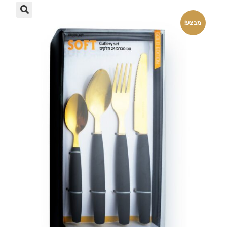
🔍
מבצע!