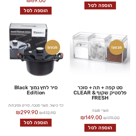
₪
89.00
הוספה לסל
הוספה לסל
מבצע!
מבצע!
סט קפה + תה + סוכר
סיר לחץ נמוך Black
פלסטיק שקוף CLEAR &
Edition
FRESH
כלי בישול
,
מוצרי מטבח
,
סירים ומחבתות
מוצרי מטבח
₪
299.90
₪
412.90
₪
149.00
₪
179.00
הוספה לסל
הוספה לסל