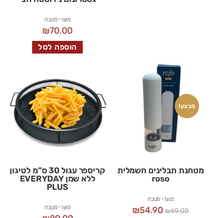
מוצרי מטבח
₪
70.00
הוספה לסל
מבצע!
מטחנת תבלינים חשמלית
קריספר עגול 30 ס”מ לטיגון
roso
ללא שמן EVERYDAY
PLUS
מוצרי מטבח
מוצרי מטבח
₪
54.90
₪
69.00