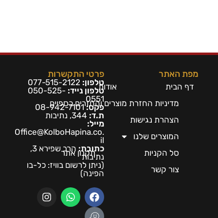
מפת האתר
פרטי התקשרות
טלפון:
077-515-2122
דף הבית
אודות
טלפון נייד:
050-525-
0551
מדיניות החזרת מוצרים והחזרים כספיים
פקס:
08-942-7101
ת.ד:
344, נתיבות
הצהרת נגישות
מייל:
Office@KolboHapina.co.
המוצרים שלנו
il
כתובת:
הרב שפירא 3,
סל הקניות
תקנון אתר
נתיבות
(ניתן לרשום בו
ויז: כל-בו
צור קשר
הפינה)