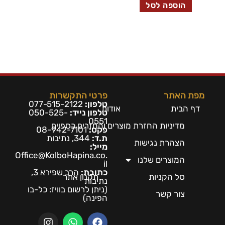
הוספה לסל
מפת האתר
פרטי התקשרות
טלפון:
077-515-2122
דף הבית
אודות
טלפון נייד:
050-525-
0551
מדיניות החזרת מוצרים והחזרים כספיים
פקס:
08-942-7101
ת.ד:
344, נתיבות
הצהרת נגישות
מייל:
Office@KolboHapina.co.
המוצרים שלנו
il
כתובת:
הרב שפירא 3,
סל הקניות
תקנון אתר
נתיבות
(ניתן לרשום בו
ויז: כל-בו
צור קשר
הפינה)