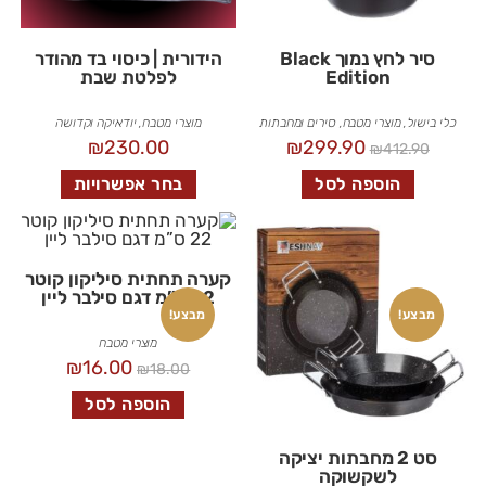
סיר לחץ נמוך Black
הידורית | כיסוי בד מהודר
Edition
לפלטת שבת
כלי בישול
,
מוצרי מטבח
,
סירים ומחבתות
מוצרי מטבח
,
יודאיקה וקדושה
₪
230.00
₪
299.90
₪
412.90
הוספה לסל
בחר אפשרויות
קערה תחתית סיליקון קוטר
22 ס”מ דגם סילבר ליין
מבצע!
מבצע!
מוצרי מטבח
₪
16.00
₪
18.00
הוספה לסל
סט 2 מחבתות יציקה
לשקשוקה