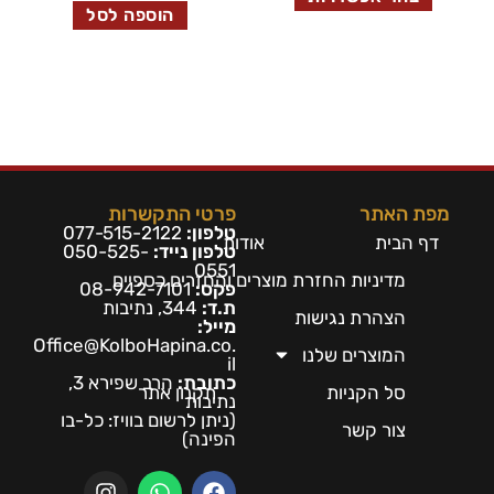
הוספה לסל
מפת האתר
פרטי התקשרות
טלפון:
077-515-2122
דף הבית
אודות
טלפון נייד:
050-525-
0551
מדיניות החזרת מוצרים והחזרים כספיים
פקס:
08-942-7101
ת.ד:
344, נתיבות
הצהרת נגישות
מייל:
Office@KolboHapina.co.
המוצרים שלנו
il
כתובת:
הרב שפירא 3,
סל הקניות
תקנון אתר
נתיבות
(ניתן לרשום בו
ויז: כל-בו
צור קשר
הפינה)