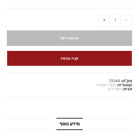
+
-
הוספה לסל
קנה עכשיו
מק"ט:
13144
קטגוריה:
מוצרי מטבח
תגית:
אקריליק
מידע נוסף