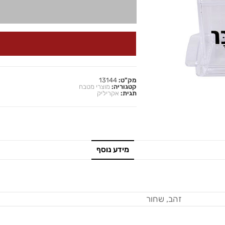
מק"ט:
13144
קטגוריה:
מוצרי מטבח
תגית:
אקריליק
מידע נוסף
זהב, שחור