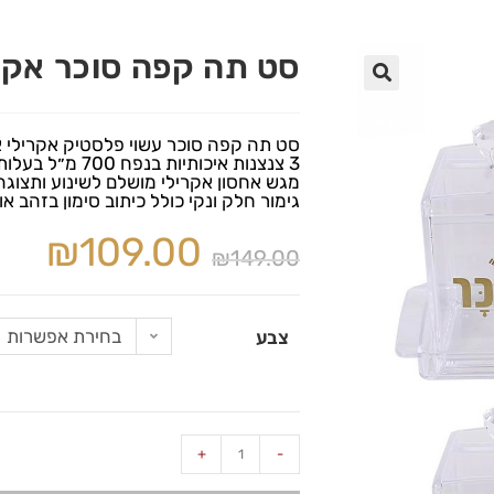
סט תה קפה סוכר אקרי
🔍
סט תה קפה סוכר עשוי פלסטיק אקרילי איכ
3 צנצנות איכותיות בנפח 700 מ״ל בעלות מכסה סגירה עם ידית דמוי יהלום, מושלמת לאחיזה.
מגש אחסון אקרילי מושלם לשינוע ותצוגה
גימור חלק ונקי כולל כיתוב סימון בזהב א
₪
109.00
₪
149.00
בחירת אפשרות
צבע
+
-