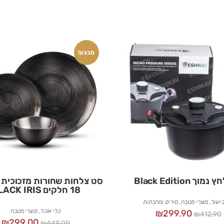
מבצע!
וך Black Edition
סט צלחות שחורות מזכוכית 
18 חלקים BLACK IRIS
בישול
,
מוצרי מטבח
,
סירים ומחבתות
כלי אוכל
,
מוצרי מטבח
₪
299.90
₪
412.90
₪
299.00
₪
449.00