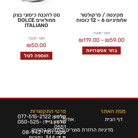
מקינטה / פרקולטור
סט להכנת כיסוני בצק
אלומיניום 6 – 12 כוסות
ממולאים DOLCE
ITALIANO
מוצרי מטבח
מוצרי מטבח
₪
119.00
–
₪
59.00
₪
50.00
בחר אפשרויות
הוספה לסל
מפת האתר
פרטי התקשרות
טלפון:
077-515-2122
דף הבית
אודות
טלפון נייד:
050-525-
0551
מדיניות החזרת מוצרים והחזרים כספיים
פקס:
08-942-7101
ת.ד:
344, נתיבות