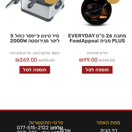
מחבת 26 ס”מ EVERYDAY
סיר טיגון צ׳יפסר כפול 5
PLUS מבית FoodAppeal
ליטר מנירוסטה 2000W
סירים ומחבתות
חשמל ואלקטרוניקה
,
סירים ומחבתות
₪
269.00
₪
99.00
₪
319.00
₪
149.00
הוספה לסל
הוספה לסל
מפת האתר
פרטי התקשרות
טלפון:
077-515-2122
דף הבית
אודות