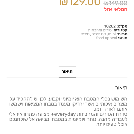
₪
129.00
₪
149.00
המלאי אזל
מק"ט:
10282
קטגוריה:
סירים ומחבתות
תגיות:
mini
,
סט סירים
,
סירים
מותג:
food appeal
תיאור
תיאור
השימוש בכלי המטבח הוא יומיומי וקבוע, לכן יש להקפיד על
מוצרים איכותיים אשר יחזיקו מעמד במבחן המציאות וישמשו
אותנו לאורך זמן.
סדרת הסירים והמחבתות everyday+ מציעה פתרון אידאלי
לעבודה מהנה, נוחה ויומיומית במטבח ומביאה אל שולחנכם
אוכל טעים יותר.