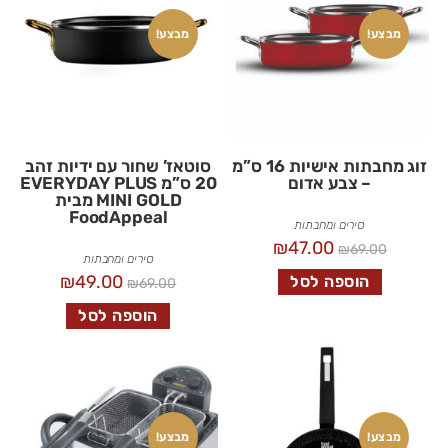
מבצע!
מבצע!
זוג מחבתות אישיות 16 ס”מ
סוטאז’ שחור עם ידיות זהב
– צבע אדום
20 ס”מ EVERYDAY PLUS
MINI GOLD מבית
FoodAppeal
סירים ומחבתות
₪
47.00
₪
69.00
סירים ומחבתות
₪
49.00
הוספה לסל
₪
69.00
הוספה לסל
מבצע!
מבצע!