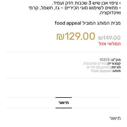
• ציפוי אבן שיש 3 שכבות חזק ועמיד.
• מתאים לשימוש סוגי הכיריים – גז, חשמל, קרמי
ואינדוקציה.
מבית המותג המוביל food appeal
₪
129.00
₪
149.00
המלאי אזל
מק"ט:
10313
קטגוריה:
סירים ומחבתות
תגיות:
mini
,
סט סירים
מותג:
food appeal
תיאור
תיאור