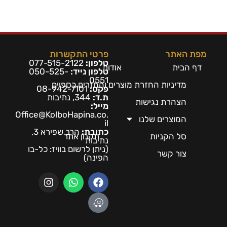
מפת האתר
פרטי התקשרות
טלפון:
077-515-2122
דף הבית
אודות
טלפון נייד:
050-525-
0551
מדיניות החזרת מוצרים והחזרים כספיים
פקס:
08-942-7101
ת.ד:
344, נתיבות
הצהרת נגישות
מייל:
Office@KolboHapina.co.
המוצרים שלנו
il
כתובת:
הרב שפירא 3,
סל הקניות
תקנון אתר
נתיבות
(ניתן לרשום בו
ויז: כל-בו
צור קשר
הפינה)