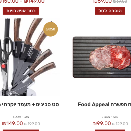
₪
150.00
–
₪
149.00
₪
59.00
₪
69.00
הוספה לסל
בחר אפשרויות
מבצע!
רה Food Appeal
סט סכינים + מעמד יוקרתי 
מוצרי מטבח
מוצרי מטבח
₪
149.00
₪
99.00
₪
199.00
₪
129.00