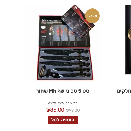
מבצע!
סט 5 סכיני שף Mh שחור
כלי אוכל
,
מוצרי מטבח
₪
85.00
₪
99.00
הוספה לסל