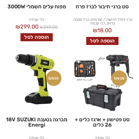
סט ברגי חיבור לברז פרח
מפוח עלים חשמלי 3000W
ברזי לחדר הרחצה / שירותים
,
ברזי מטבח
,
כלי עבודה
ברזים
,
כלי עבודה
₪
299.00
₪
349.00
₪
18.00
הוספה לסל
הוספה לסל
מבצע!
מבצע!
סט פטישון + ארגז כלים +
מברגה נטענת 18V SUZUKI
26 כלים
Energi
כלי עבודה
כלי עבודה