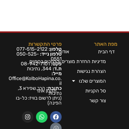
מפת האתר
פרטי התקשרות
טלפון:
077-515-2122
דף הבית
אודות
טלפון נייד:
050-525-
0551
מדיניות החזרת מוצרים והחזרים כספיים
פקס:
08-942-7101
ת.ד:
344, נתיבות
הצהרת נגישות
מייל:
Office@KolboHapina.co.
המוצרים שלנו
il
כתובת:
הרב שפירא 3,
סל הקניות
תקנון אתר
נתיבות
(ניתן לרשום בו
ויז: כל-בו
צור קשר
הפינה)