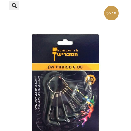
🔍
מבצע!