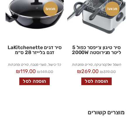
מבצע!
מבצע!
סיר טיגון צ׳יפסר כפול 5
סיר דגים LaKitchenette
ליטר מנירוסטה 2000W
דגם בלייזר 28 ס״מ
חשמל ואלקטרוניקה
,
סירים ומחבתות
כלי בישול
,
מוצרי מטבח
,
סירים ומחבתות
₪
119.00
₪
269.00
₪
149.00
₪
319.00
הוספה לסל
הוספה לסל
מוצרים קשורים