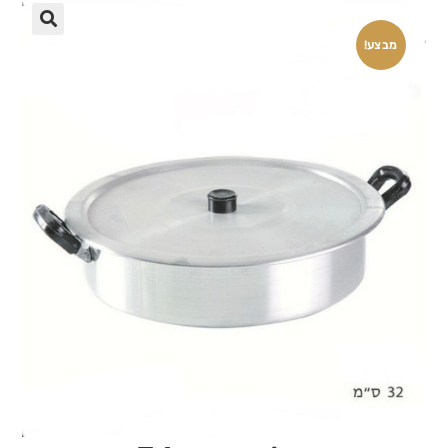
🔍
מבצע!