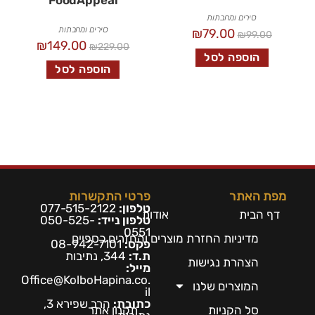
FoodAppeal
סירים ומחבתות
סירים ומחבתות
₪
79.00
₪
99.00
₪
149.00
₪
229.00
הוספה לסל
הוספה לסל
מפת האתר
פרטי התקשרות
טלפון:
077-515-2122
דף הבית
אודות
טלפון נייד:
050-525-
0551
מדיניות החזרת מוצרים והחזרים כספיים
פקס:
08-942-7101
ת.ד:
344, נתיבות
הצהרת נגישות
מייל:
Office@KolboHapina.co.
המוצרים שלנו
il
כתובת:
הרב שפירא 3,
סל הקניות
תקנון אתר