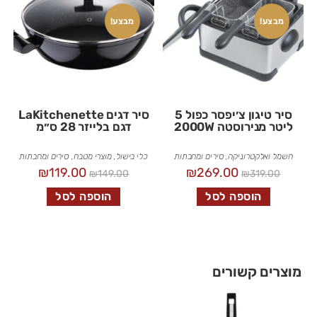
מבצע!
מבצע!
סיר טיגון צ׳יפסר כפול 5
סיר דגים LaKitchenette
ליטר מנירוסטה 2000W
דגם בלייזר 28 ס״מ
חשמל ואלקטרוניקה
,
סירים ומחבתות
כלי בישול
,
מוצרי מטבח
,
סירים ומחבתות
₪
119.00
₪
269.00
₪
149.00
₪
319.00
הוספה לסל
הוספה לסל
מוצרים קשורים