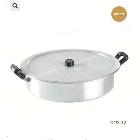
🔍
מבצע!