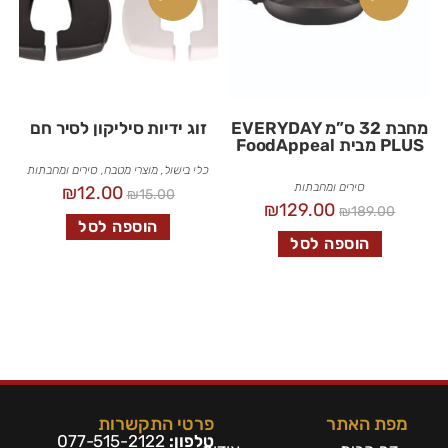
מחבת 32 ס”מ EVERYDAY
זוג ידיות סיליקון לסיר חם
PLUS מבית FoodAppeal
כלי בישול
,
מוצרי מטבח
,
סירים ומחבתות
סירים ומחבתות
₪
12.00
₪
15.00
₪
129.00
₪
189.00
הוספה לסל
הוספה לסל
מפת האתר
פרטי התקשרות
טלפון:
077-515-2122