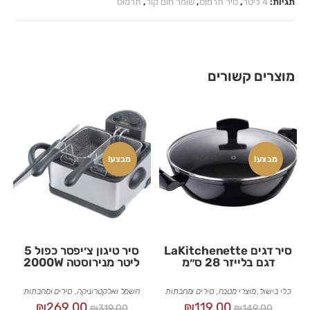
תגיות:
4 ליטר
,
סיר תרמוס
,
שומר חום קור
,
תרמוס
מוצרים קשורים
מבצע!
מבצע!
סיר דגים LaKitchenette
סיר טיגון צ׳יפסר כפול 5
דגם בלייזר 28 ס״מ
ליטר מנירוסטה 2000W
כלי בישול
,
מוצרי מטבח
,
סירים ומחבתות
חשמל ואלקטרוניקה
,
סירים ומחבתות
₪
269.00
₪
119.00
₪
319.00
₪
149.00