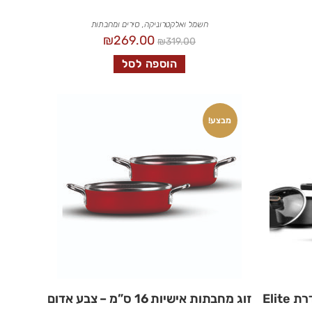
חשמל ואלקטרוניקה
,
סירים ומחבתות
₪
269.00
₪
319.00
הוספה לסל
מבצע!
זוג מחבתות אישיות 16 ס”מ – צבע אדום