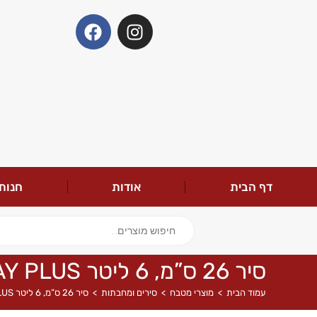
דף הבית
אודות
חנות
סיר 26 ס”מ, 6 ליטר EVERYDAY PLUS מבית FoodAppeal
עמוד הבית
>
מוצרי מטבח
>
סירים ומחבתות
>
סיר 26 ס”מ, 6 ליטר EVERYDAY PLUS מבית FoodAppeal