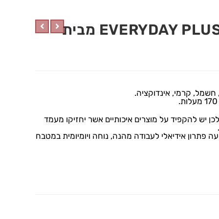
סיר 26 ס”מ, 6 ליטר EVERYDAY PLUS מבית
 חשמל, קרמי, אינדוקציה.
לכן יש להקפיד על מוצרים איכותיים אשר יחזיקו מעמד
סירים והמחבתות everyday מציעה פתרון אידיאלי לעבודה מהנה, נוחה ויומיומית במטבח