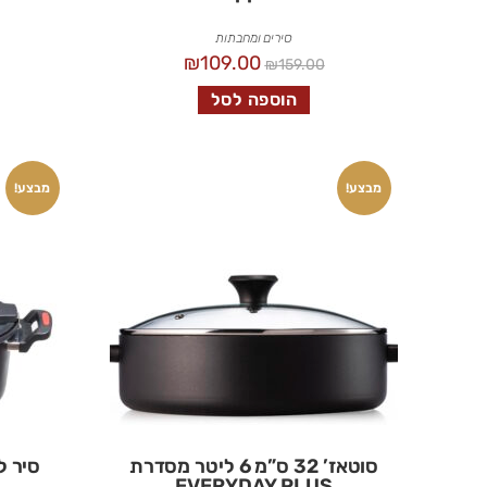
סירים ומחבתות
₪
109.00
₪
159.00
הוספה לסל
מבצע!
מבצע!
סוטאז’ 32 ס”מ 6 ליטר מסדרת
סיר לחץ נמ
EVERYDAY PLUS