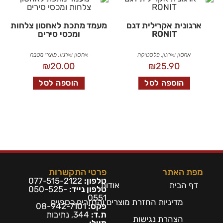
ארגונית אקרילית דגם
מעמד מתכת לאחסון צלחות
RONIT
ומכסי סירים
אחסון וארגון
,
פלסטיקה
אחסון וארגון
,
מוצרי מטבח
₪
20.00
₪
25.90
הוספה לסל
הוספה לסל
מפת האתר
פרטי התקשרות
טלפון:
077-515-2122
דף הבית
אודות
טלפון נייד:
050-525-
0551
מדיניות החזרת מוצרים והחזרים כספיים
פקס:
08-942-7101
ת.ד:
344, נתיבות
הצהרת נגישות