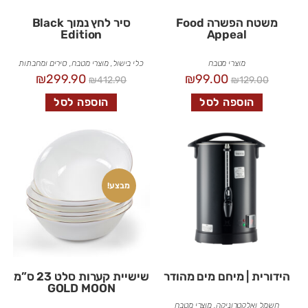
משטח הפשרה Food
סיר לחץ נמוך Black
Edition
Appeal
מוצרי מטבח
כלי בישול
,
מוצרי מטבח
,
סירים ומחבתות
₪
299.90
₪
99.00
₪
412.90
₪
129.00
הוספה לסל
הוספה לסל
מבצע!
הידורית | מיחם מים מהודר
שישיית קערות סלט 23 ס”מ
GOLD MOON
חשמל ואלקטרוניקה
,
מוצרי מטבח