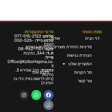
מפת האתר
פרטי התקשרות
טלפון:
077-515-2122
דף הבית
אודות
טלפון נייד:
050-525-
0551
מדיניות החזרת מוצרים והחזרים כספיים
פקס:
08-942-7101
ת.ד:
344, נתיבות
הצהרת נגישות
מייל:
Office@KolboHapina.co.
המוצרים שלנו
il
כתובת:
הרב שפירא 3,
סל הקניות
תקנון אתר
נתיבות
(ניתן לרשום בו
ויז: כל-בו
צור קשר
הפינה)