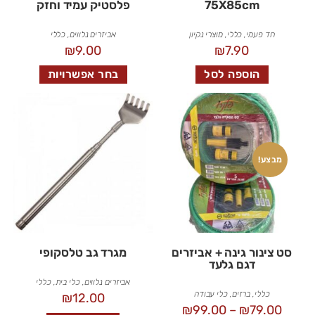
75X85cm
פלסטיק עמיד וחזק
חד פעמי
,
כללי
,
מוצרי נקיון
אביזרים נלווים
,
כללי
₪
9.00
₪
7.90
הוספה לסל
בחר אפשרויות
מבצע!
סט צינור גינה + אביזרים
מגרד גב טלסקופי
דגם גלעד
אביזרים נלווים
,
כלי בית
,
כללי
כללי
,
ברזים
,
כלי עבודה
₪
12.00
₪
99.00
–
₪
79.00