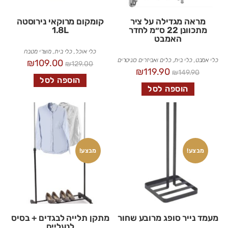
מראה מגדילה על ציר
קומקום מרוקאי נירוסטה
מתכוונן 22 ס״מ לחדר
1.8L
האמבט
כלי אוכל
,
כלי בית
,
מוצרי מטבח
כלי אמבט
,
כלי בית
,
כלים ואביזרים סניטרים
₪
109.00
₪
129.00
₪
119.90
₪
149.90
הוספה לסל
הוספה לסל
מבצע!
מבצע!
מעמד נייר סופג מרובע שחור
מתקן תלייה לבגדים + בסיס
לנעליים