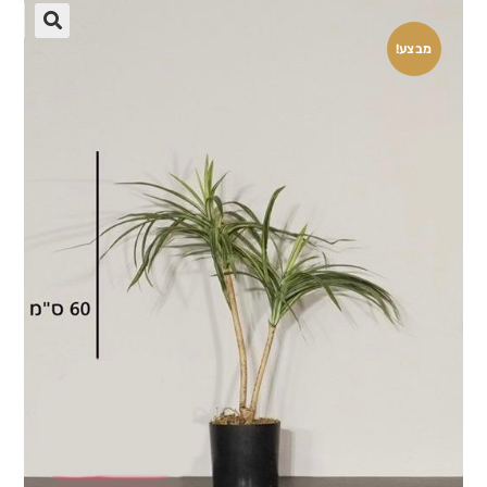
🔍
מבצע!