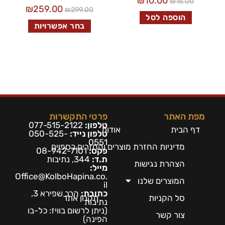
₪
10.00
₪
15.00
₪
259.00
₪
299.00
הוספה לסל
בחר אפשרויות
מפת האתר
פרטי התקשרות
טלפון:
077-515-2122
דף הבית
אודות
טלפון נייד:
050-525-
0551
מדיניות החזרת מוצרים והחזרים כספיים
פקס:
08-942-7101
ת.ד:
344, נתיבות
הצהרת נגישות
מייל:
Office@KolboHapina.co.
המוצרים שלנו
il
כתובת:
הרב שפירא 3,
סל הקניות
תקנון אתר
נתיבות
(ניתן לרשום בו
ויז: כל-בו
צור קשר
הפינה)