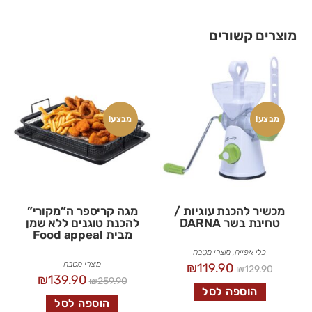
מוצרים קשורים
מבצע!
מבצע!
מכשיר להכנת עוגיות /
מגה קריספר ה”מקורי”
טחינת בשר DARNA
להכנת טוגנים ללא שמן
מבית Food appeal
כלי אפייה
,
מוצרי מטבח
מוצרי מטבח
₪
119.90
₪
129.90
₪
139.90
₪
259.90
הוספה לסל
הוספה לסל