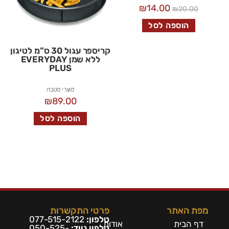
₪
14.00
₪
20.00
הוספה לסל
קריספר עגול 30 ס”מ לטיגון
ללא שמן EVERYDAY
PLUS
מוצרי מטבח
₪
89.00
הוספה לסל
מפת האתר
פרטי התקשרות
טלפון:
077-515-2122
דף הבית
אודות
טלפון נייד:
050-525-