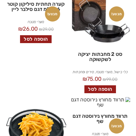
קערה תחתית סיליקון קוטר
26 ס”מ דגם סילבר ליין
מבצע!
מבצע!
מוצרי מטבח
₪
26.00
₪
29.00
הוספה לסל
סט 2 מחבתות יציקה
לשקשוקה
כלי בישול
,
מוצרי מטבח
,
סירים ומחבתות
₪
75.00
₪
99.00
הוספה לסל
תרווד מחורץ נירוסטה דגם
שף
מבצע!
מוצרי מטבח