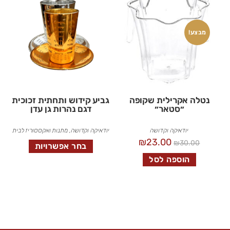
מבצע!
נטלה אקרילית שקופה
גביע קידוש ותחתית זכוכית
״סטאר״
דגם נהרות גן עדן
יודאיקה וקדושה
יודאיקה וקדושה
,
מתנות ואקססוריז לבית
₪
23.00
₪
30.00
בחר אפשרויות
הוספה לסל