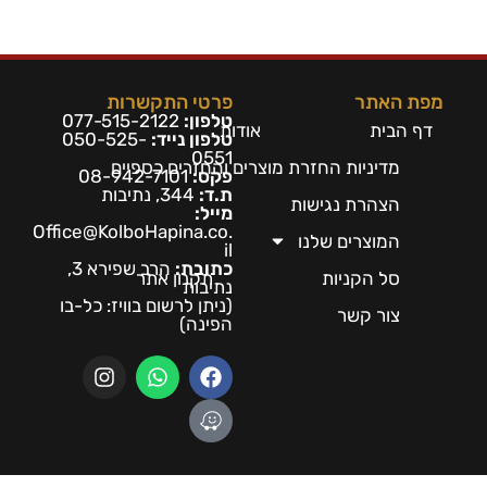
מפת האתר
פרטי התקשרות
טלפון:
077-515-2122
דף הבית
אודות
טלפון נייד:
050-525-
0551
מדיניות החזרת מוצרים והחזרים כספיים
פקס:
08-942-7101
ת.ד:
344, נתיבות
הצהרת נגישות
מייל:
Office@KolboHapina.co.
המוצרים שלנו
il
כתובת:
הרב שפירא 3,
סל הקניות
תקנון אתר
נתיבות
(ניתן לרשום בו
ויז: כל-בו
צור קשר
הפינה)