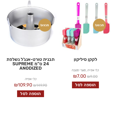
מבצע!
מבצע!
לקקן סיליקון
תבנית טורט-אנג’ל נשלפת
24 ס”מ SUPREME
ANODIZED
כלי אפייה
,
מוצרי מטבח
₪
7.00
₪
9.00
כלי אפייה
₪
109.90
הוספה לסל
₪
149.90
הוספה לסל