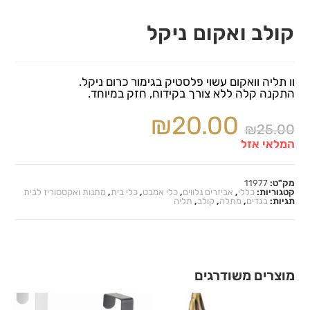
קולב ואקום ניקל
וו תליה וואקום עשוי פלסטיק בגימור כרום ניקל.
התקנה קלה ללא צורך בקידוח, חזק במיוחד.
₪
20.00
₪
25.00
המלאי אזל
מק"ט:
11977
קטגוריות:
כללי
,
אביזרים נלווים
,
כלי אמבט
,
כלי בית
,
מתנות ואקססוריז לבית
תגיות:
בגדים
,
מתלה
,
קולב
,
תליה
מוצרים משודרגים