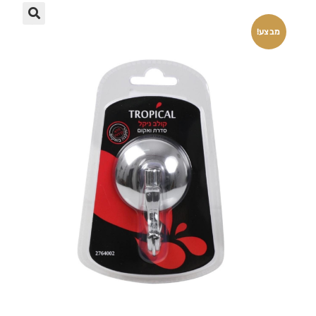
🔍
מבצע!