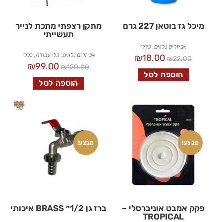
מיכל גז בוטאן 227 גרם
מתקן רצפתי מתכת לנייר
תעשייתי
אביזרים נלווים
,
כללי
אביזרים נלווים
,
כלי עבודה
,
כללי
₪
18.00
₪
22.00
₪
99.00
₪
120.00
הוספה לסל
הוספה לסל
מבצע!
מבצע!
פקק אמבט אוניברסלי –
ברז גן 1/2״ BRASS איכותי
TROPICAL