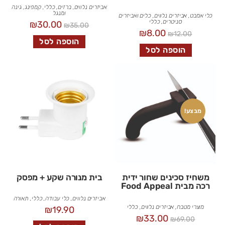
אביזרים נלווים
,
ברזים
,
כללי
,
קמפינג, גינה
ומנגל
כלי אמבט
,
אביזרים נלווים
,
כלים ואביזרים
סניטרים
,
כללי
₪
30.00
₪
35.00
₪
8.00
₪
12.00
הוספה לסל
הוספה לסל
מבצע!
משחיז סכינים שחור ידית
בית מנורה שקע + מפסק
רכה מבית Food Appeal
אביזרים נלווים
,
כלי עבודה
,
כללי
,
תאורה
מוצרי מטבח
,
אביזרים נלווים
,
כללי
₪
19.90
₪
33.00
₪
69.00