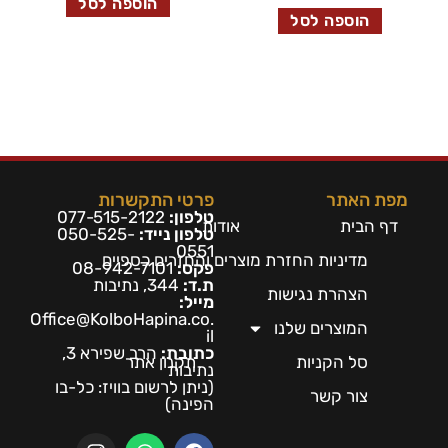
הוספה לסל
הוספה לסל
מפת האתר
פרטי התקשרות
טלפון:
077-515-2122
דף הבית
אודות
טלפון נייד:
050-525-
0551
מדיניות החזרת מוצרים והחזרים כספיים
פקס:
08-942-7101
ת.ד:
344, נתיבות
הצהרת נגישות
מייל:
Office@KolboHapina.co.
המוצרים שלנו
il
כתובת:
הרב שפירא 3,
סל הקניות
תקנון אתר
נתיבות
(ניתן לרשום בו
ויז: כל-בו
צור קשר
הפינה)