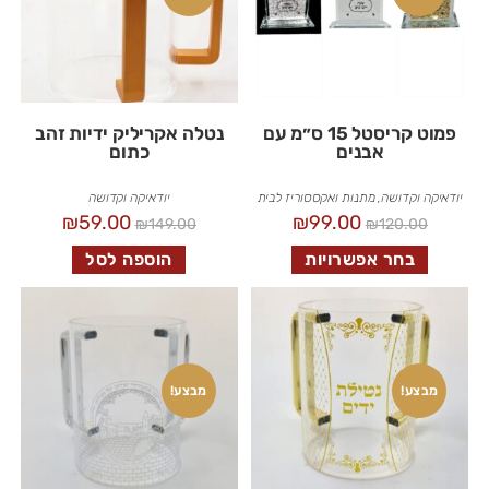
פמוט קריסטל 15 ס״מ עם
נטלה אקריליק ידיות זהב
אבנים
כתום
יודאיקה וקדושה
,
מתנות ואקססוריז לבית
יודאיקה וקדושה
₪
59.00
₪
99.00
₪
149.00
₪
120.00
בחר אפשרויות
הוספה לסל
מבצע!
מבצע!