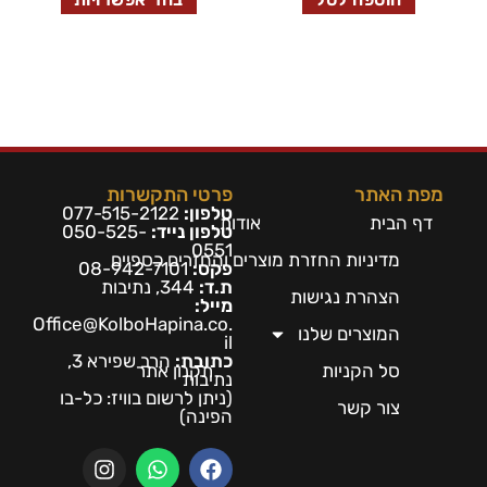
מפת האתר
פרטי התקשרות
טלפון:
077-515-2122
דף הבית
אודות
טלפון נייד:
050-525-
0551
מדיניות החזרת מוצרים והחזרים כספיים
פקס:
08-942-7101
ת.ד:
344, נתיבות
הצהרת נגישות
מייל:
Office@KolboHapina.co.
המוצרים שלנו
il
כתובת:
הרב שפירא 3,
סל הקניות
תקנון אתר
נתיבות
(ניתן לרשום בו
ויז: כל-בו
צור קשר
הפינה)