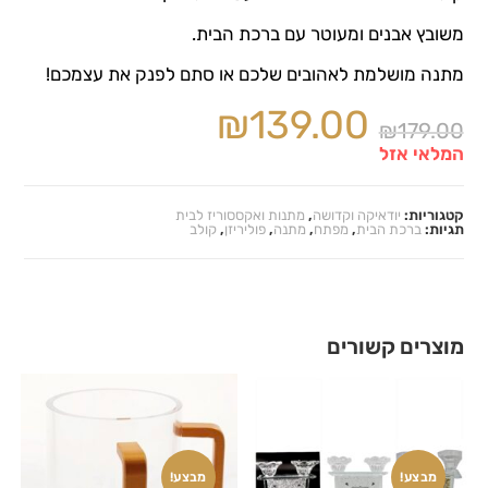
משובץ אבנים ומעוטר עם ברכת הבית.
מתנה מושלמת לאהובים שלכם או סתם לפנק את עצמכם!
₪
139.00
₪
179.00
המלאי אזל
קטגוריות:
יודאיקה וקדושה
,
מתנות ואקססוריז לבית
תגיות:
ברכת הבית
,
מפתח
,
מתנה
,
פוליריזן
,
קולב
מוצרים קשורים
מבצע!
מבצע!