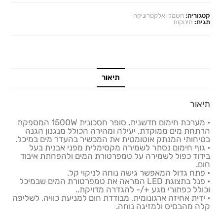
קטגוריה:
חשמל ואלקטרוניקה
תגית:
תינוקות
תיאור
תיאור
• מערכת חימום חדשנית, סופר חסכונית 1500W המספקת
הרתחת מים ממוקדת, יעילה ומהירה הכולל מנגנון הגנה
בטיחותי המנתק אוטומטית את המכשיר בהעדר מים במיכל.
• גוף חימום נסתר לשמירה מקסימלית מפני אבנית בעל
בידוד כפול לשמירה על טמפרטורת המים ולהפחתת איבוד
חום.
• פתח גדול המאפשר גישה נוחה לניקוי קל.
• פנל בתצוגת LED המראה את טמפרטורת המים שבמיכל
וכולל כפתורי מגע +/- להגדרה מדויקת..
• ידית אחיזה ארגונומית, מבודדת חום למניעת כוויה, לשליפה
קלה מהבסיס ולמזיגה נוחה.